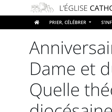
Panneau de gestion des cookies
L’ÉGLISE
CATH
PRIER, CÉLÉBRER
S’I
Votre recherche
Anniversai
Dame et du
Quelle thé
diocésaine