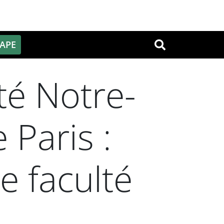
PAPE
OK
té Notre-
Paris :
e faculté