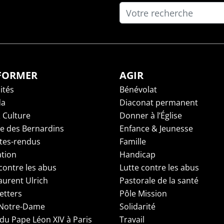
NFORMER
AGIR
ités
Bénévolat
da
Diaconat permanent
 Culture
Donner à l’Église
ge des Bernardins
Enfance & Jeunesse
es-rendus
Famille
tion
Handicap
contre les abus
Lutte contre les abus
aurent Ulrich
Pastorale de la santé
etters
Pôle Mission
 Notre-Dame
Solidarité
 du Pape Léon XIV à Paris
Travail