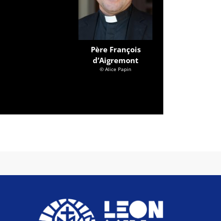
Père François
d’Aigremont
© Alice Papin