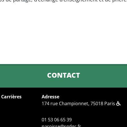
CONTACT
 Carrières
Adresse
174 rue Championnet, 75018 Paris
01 53 06 65 39
paroisse@sgdgc.fr