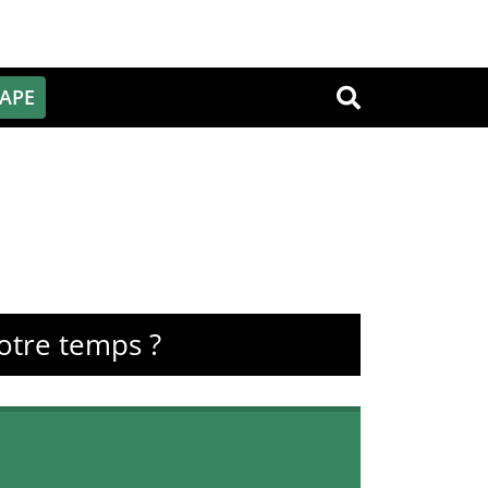
PAPE
OK
otre temps ?