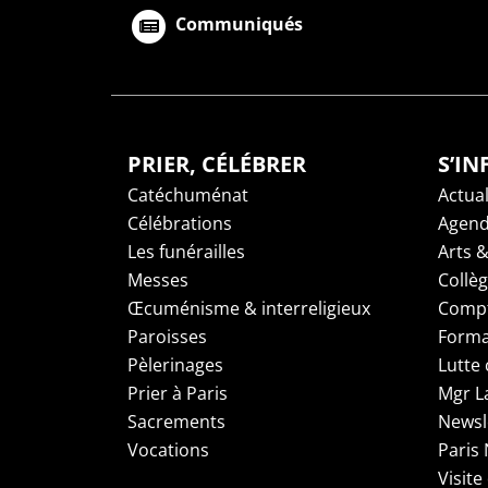
Communiqués
PRIER, CÉLÉBRER
S’I
Catéchuménat
Actual
Célébrations
Agen
Les funérailles
Arts &
Messes
Collè
Œcuménisme & interreligieux
Compt
Paroisses
Forma
Pèlerinages
Lutte 
Prier à Paris
Mgr L
Sacrements
Newsl
Vocations
Paris
Visite