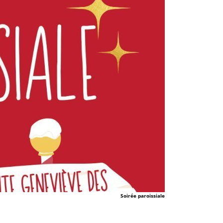
Soirée paroissiale
.