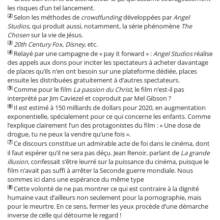
les risques d’un tel lancement.
[
2
]
Selon les méthodes de
crowdfunding
développées par
Angel
Studios
, qui produit aussi, notamment, la série phénomène
The
Chosen
sur la vie de Jésus.
[
3
]
20th Century Fox
,
Disney
, etc.
[
4
]
Relayé par une campagne de « pay it forward » :
Angel Studios
réalise
des appels aux dons pour inciter les spectateurs à acheter davantage
de places qu’ils n’en ont besoin sur une plateforme dédiée, places
ensuite les distribuées gratuitement à d’autres spectateurs.
[
5
]
Comme pour le film
La passion du Christ
, le film n’est-il pas
interprété par Jim Caviezel et coproduit par Mel Gibson ?
[
6
]
Il est estimé à 150 milliards de dollars pour 2020, en augmentation
exponentielle, spécialement pour ce qui concerne les enfants. Comme
l’explique clairement l’un des protagonistes du film : « Une dose de
drogue, tu ne peux la vendre qu’une fois ».
[
7
]
Ce discours constitue un admirable acte de foi dans le cinéma, dont
il faut espérer qu’il ne sera pas déçu. Jean Renoir, parlant de
La grande
illusion
, confessait s’être leurré sur la puissance du cinéma, puisque le
film n’avait pas suffi à arrêter la Seconde guerre mondiale. Nous
sommes ici dans une espérance du même type
[
8
]
Cette volonté de ne pas montrer ce qui est contraire à la dignité
humaine vaut d’ailleurs non seulement pour la pornographie, mais
pour le meurtre. En ce sens, fermer les yeux procède d’une démarche
inverse de celle qui détourne le regard !