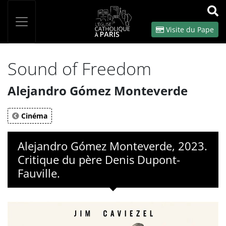
Panneau de gestion des cookies
Votre recherche
OK
Visite du Pape
Sound of Freedom
Alejandro Gómez Monteverde
Cinéma
Alejandro Gómez Monteverde, 2023.
Critique du père Denis Dupont-
Fauville.