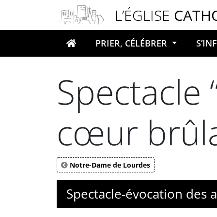
Panneau de gestion des cookies
L’ÉGLISE
CATH
PRIER, CÉLÉBRER
S’I
Votre recherche
Spectacle 
cœur brûl
Notre-Dame de Lourdes
Spectacle-évocation des a