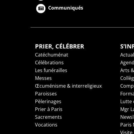
Communiqués
PRIER, CÉLÉBRER
S’I
Catéchuménat
Actual
Célébrations
Agen
Les funérailles
Arts &
Messes
Collè
Œcuménisme & interreligieux
Compt
Paroisses
Forma
Pèlerinages
Lutte 
Prier à Paris
Mgr L
Sacrements
Newsl
Vocations
Paris
Visite