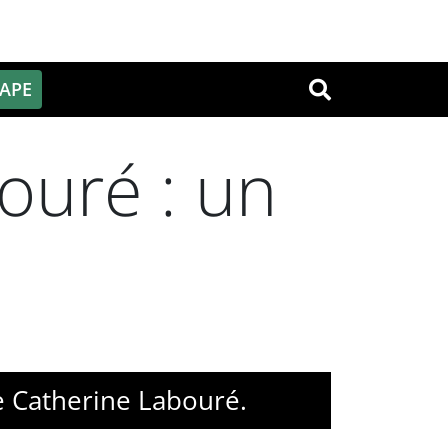
PAPE
OK
ouré : un
te Catherine Labouré.