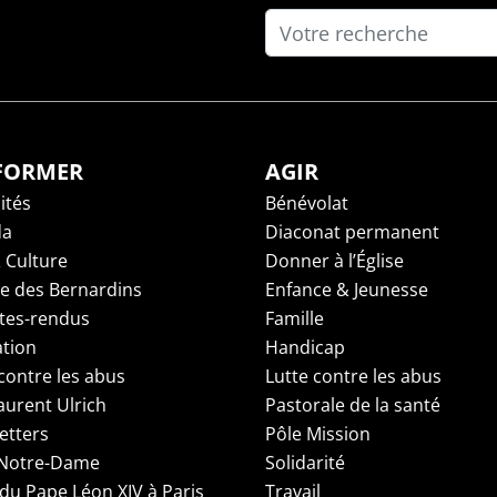
NFORMER
AGIR
ités
Bénévolat
da
Diaconat permanent
 Culture
Donner à l’Église
ge des Bernardins
Enfance & Jeunesse
es-rendus
Famille
tion
Handicap
contre les abus
Lutte contre les abus
aurent Ulrich
Pastorale de la santé
etters
Pôle Mission
 Notre-Dame
Solidarité
 du Pape Léon XIV à Paris
Travail