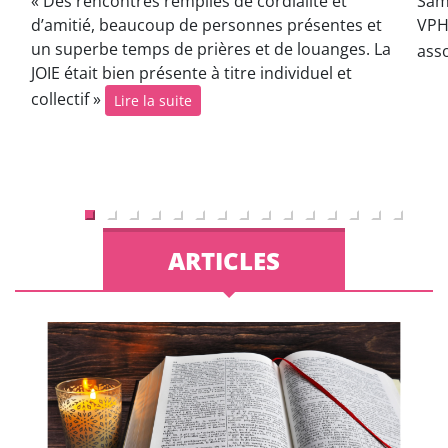
« Des rencontres remplies de cordialité et
Sam
d’amitié, beaucoup de personnes présentes et
VPH
un superbe temps de prières et de louanges. La
ass
JOIE était bien présente à titre individuel et
collectif »
Lire la suite
ARTICLES