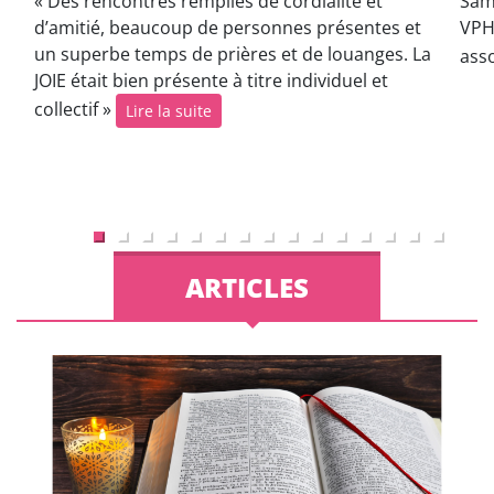
« Des rencontres remplies de cordialité et
Sam
d’amitié, beaucoup de personnes présentes et
VPH
un superbe temps de prières et de louanges. La
ass
JOIE était bien présente à titre individuel et
collectif »
Lire la suite
ARTICLES