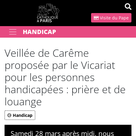
Panneau de gestion des cookies
Visite du Pape
HANDICAP
Votre recherche
OK
Veillée de Carême
proposée par le Vicariat
pour les personnes
handicapées : prière et de
louange
Handicap
Samedi 28 mars après midi, nous