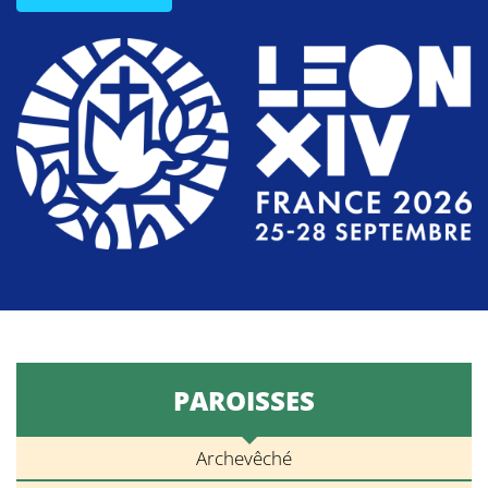
PAROISSES
Archevêché