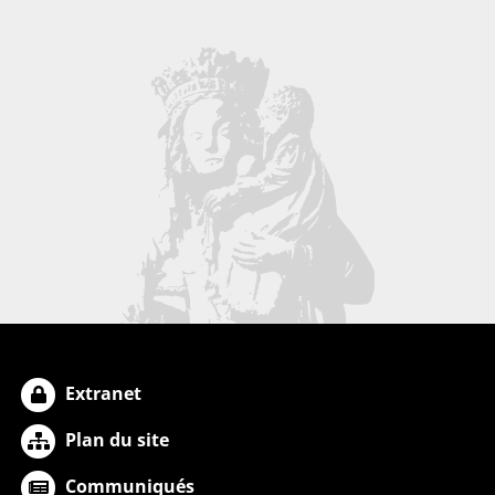
Extranet
Plan du site
Communiqués