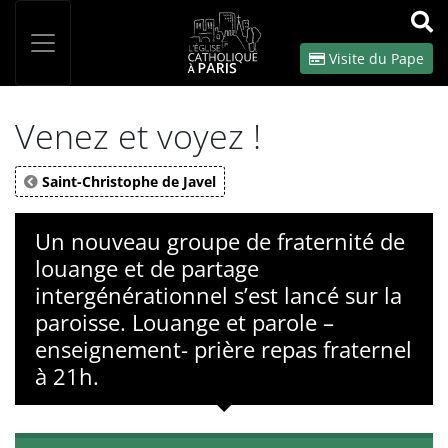
Panneau de gestion des cookies
Votre recherche
OK
Visite du Pape
Venez et voyez !
Saint-Christophe de Javel
Un nouveau groupe de fraternité de
louange et de partage
intergénérationnel s’est lancé sur la
paroisse. Louange et parole –
enseignement- prière repas fraternel
à 21h.