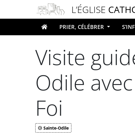
Panneau de gestion des cookies
L’ÉGLISE
CATH
PRIER, CÉLÉBRER
S’I
Votre recherche
Visite guid
Odile avec 
Foi
Sainte-Odile