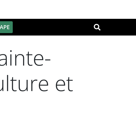
PAPE
OK
ainte-
ulture et