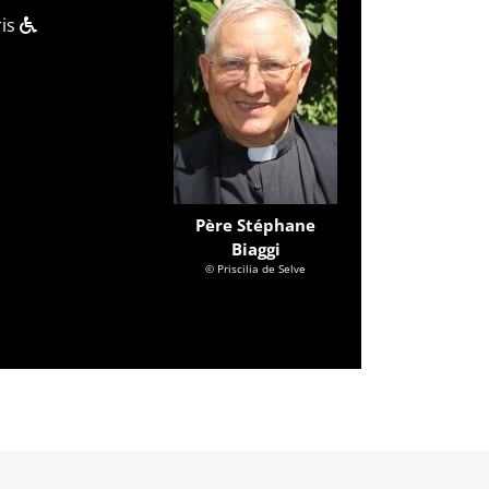
ris
Père Stéphane
Biaggi
© Priscilia de Selve