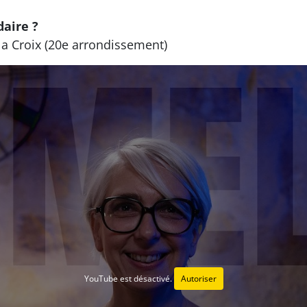
daire ?
la Croix (20e arrondissement)
YouTube est désactivé.
Autoriser