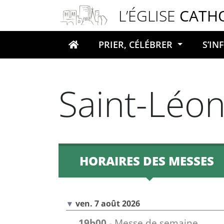
Panneau de gestion des cookies
L’ÉGLISE
CATH
PRIER, CÉLÉBRER
S’I
Votre recherche
Saint-Léo
HORAIRES DES MESSES
ven. 7 août 2026
19h00
- Messe de semaine