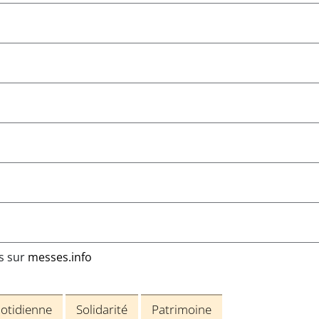
ns sur
messes.info
uotidienne
Solidarité
Patrimoine