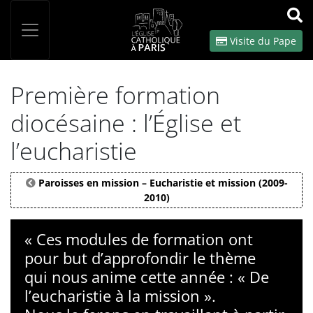
Panneau de gestion des cookies
Votre recherche
OK
Visite du Pape
Première formation
diocésaine : l’Église et
l’eucharistie
Paroisses en mission – Eucharistie et mission (2009-
2010)
« Ces modules de formation ont
pour but d’approfondir le thème
qui nous anime cette année : « De
l’eucharistie à la mission ».