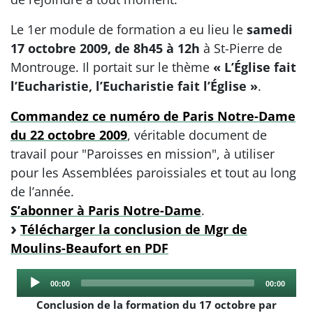
Le 1er module de formation a eu lieu le
samedi
17 octobre 2009, de 8h45 à 12h
à St-Pierre de
Montrouge. Il portait sur le thème
« L’Église fait
l’Eucharistie, l’Eucharistie fait l’Église »
.
Commandez ce numéro de Paris Notre-Dame
du 22 octobre 2009
, véritable document de
travail pour "Paroisses en mission", à utiliser
pour les Assemblées paroissiales et tout au long
de l’année.
S’abonner à Paris Notre-Dame
.
Télécharger la conclusion de Mgr de
Moulins-Beaufort en PDF
Audio
Current
Total
00:00
00:00
Player
time
duration
Conclusion de la formation du 17 octobre par