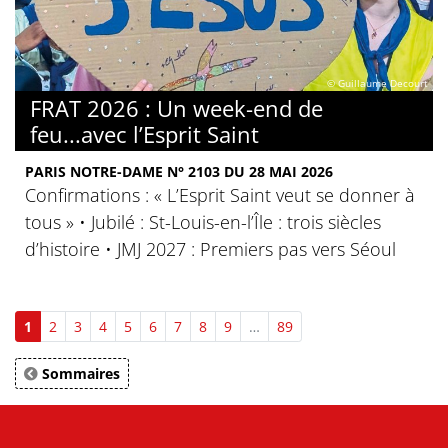
© Guillaume Decourt
FRAT 2026 : Un week-end de
feu...avec l’Esprit Saint
PARIS NOTRE-DAME N° 2103 DU 28 MAI 2026
Confirmations : « L’Esprit Saint veut se donner à
tous » • Jubilé : St-Louis-en-l’Île : trois siècles
d’histoire • JMJ 2027 : Premiers pas vers Séoul
1
2
3
4
5
6
7
8
9
…
89
Sommaires