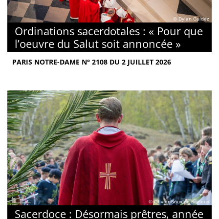
© Dylan Guidez
Ordinations sacerdotales : « Pour que
l’oeuvre du Salut soit annoncée »
PARIS NOTRE-DAME N° 2108 DU 2 JUILLET 2026
© Olivier Roux de Bézieux
Sacerdoce : Désormais prêtres, année