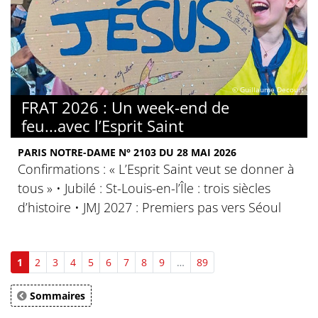
© Guillaume Decourt
FRAT 2026 : Un week-end de
feu...avec l’Esprit Saint
PARIS NOTRE-DAME N° 2103 DU 28 MAI 2026
Confirmations : « L’Esprit Saint veut se donner à
tous » • Jubilé : St-Louis-en-l’Île : trois siècles
d’histoire • JMJ 2027 : Premiers pas vers Séoul
1
2
3
4
5
6
7
8
9
…
89
Sommaires