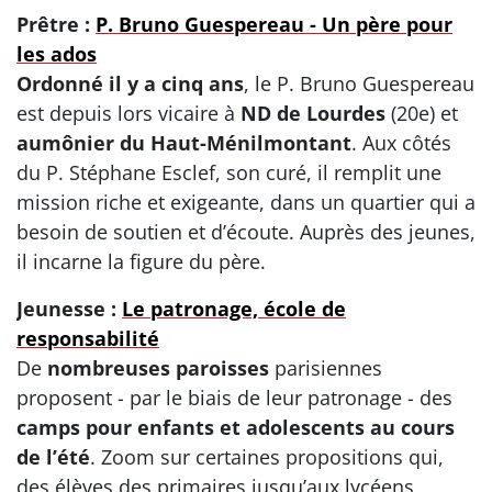
Prêtre :
P. Bruno Guespereau - Un père pour
les ados
Ordonné il y a cinq ans
, le P. Bruno Guespereau
est depuis lors vicaire à
ND de Lourdes
(20e) et
aumônier du Haut-Ménilmontant
. Aux côtés
du P. Stéphane Esclef, son curé, il remplit une
mission riche et exigeante, dans un quartier qui a
besoin de soutien et d’écoute. Auprès des jeunes,
il incarne la figure du père.
Jeunesse :
Le patronage, école de
responsabilité
De
nombreuses paroisses
parisiennes
proposent - par le biais de leur patronage - des
camps pour enfants et adolescents au cours
de l’été
. Zoom sur certaines propositions qui,
des élèves des primaires jusqu’aux lycéens,