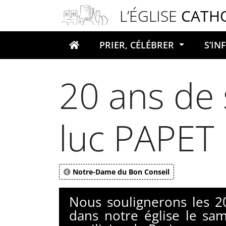
Panneau de gestion des cookies
L’ÉGLISE
CATH
PRIER, CÉLÉBRER
S’I
Votre recherche
20 ans de 
luc PAPET
Notre-Dame du Bon Conseil
Nous soulignerons les 2
dans notre église le sa