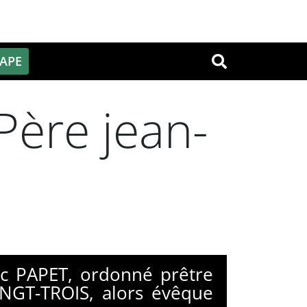
PAPE
OK
Père jean-
uc PAPET, ordonné prêtre
INGT-TROIS, alors évêque