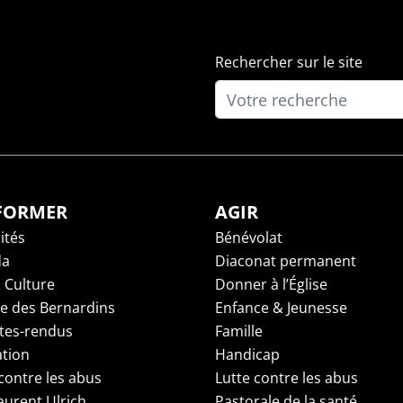
Rechercher sur le site
NFORMER
AGIR
ités
Bénévolat
da
Diaconat permanent
 Culture
Donner à l’Église
ge des Bernardins
Enfance & Jeunesse
es-rendus
Famille
tion
Handicap
contre les abus
Lutte contre les abus
aurent Ulrich
Pastorale de la santé