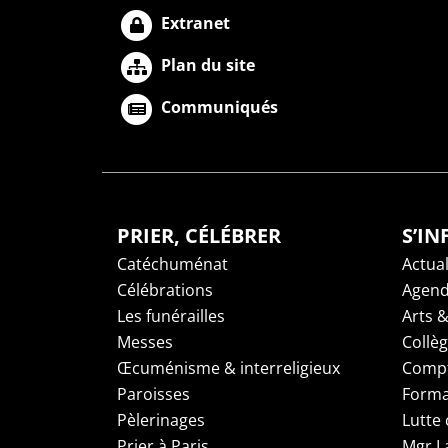
Extranet
Plan du site
Communiqués
PRIER, CÉLÉBRER
S’I
Catéchuménat
Actual
Célébrations
Agen
Les funérailles
Arts &
Messes
Collè
Œcuménisme & interreligieux
Compt
Paroisses
Forma
Pèlerinages
Lutte 
Prier à Paris
Mgr L