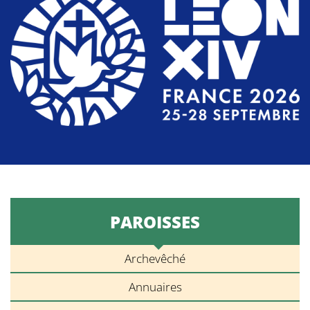
PAROISSES
Archevêché
Annuaires