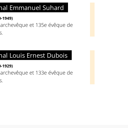
nal Emmanuel Suhard
0-1949)
 archevêque et 135e évêque de
s.
nal Louis Ernest Dubois
0-1929)
 archevêque et 133e évêque de
s.