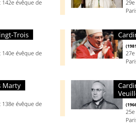
t 142e évêque de
29e
Pari
ingt-Trois
Cardi
(198
t 140e évêque de
27e
Pari
s Marty
Cardi
Veuill
t 138e évêque de
(196
25e
Pari