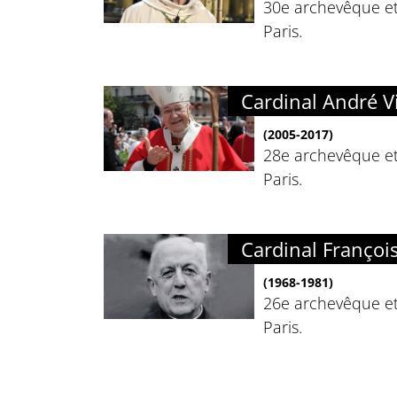
30e archevêque e
Paris.
Cardinal André V
(2005-2017)
28e archevêque e
Paris.
Cardinal Françoi
(1968-1981)
26e archevêque e
Paris.