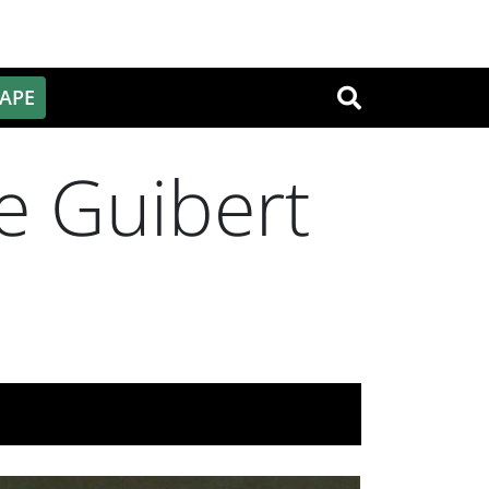
PAPE
OK
e Guibert