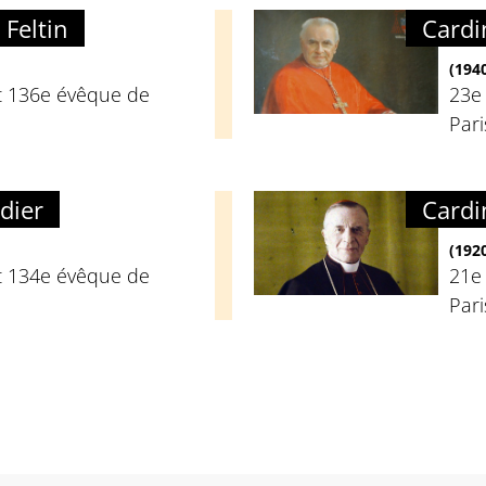
 Feltin
Cardi
(194
t 136e évêque de
23e
Pari
dier
Cardi
(192
t 134e évêque de
21e
Pari