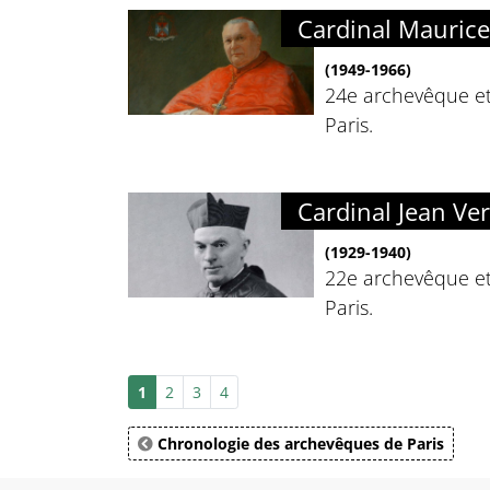
Cardinal Maurice
(1949-1966)
24e archevêque e
Paris.
Cardinal Jean Ver
(1929-1940)
22e archevêque e
Paris.
1
2
3
4
Chronologie des archevêques de Paris