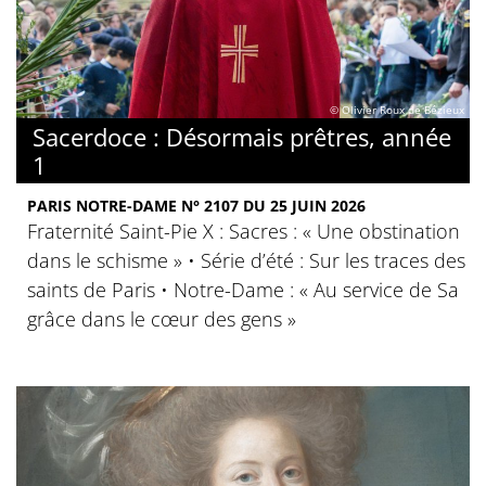
© Olivier Roux de Bézieux
Sacerdoce : Désormais prêtres, année
1
PARIS NOTRE-DAME N° 2107 DU 25 JUIN 2026
Fraternité Saint-Pie X : Sacres : « Une obstination
dans le schisme » • Série d’été : Sur les traces des
saints de Paris • Notre-Dame : « Au service de Sa
grâce dans le cœur des gens »