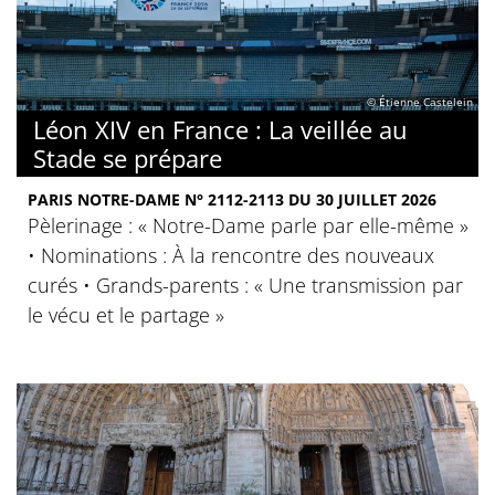
© Étienne Castelein
Léon XIV en France : La veillée au
Stade se prépare
PARIS NOTRE-DAME N° 2112-2113 DU 30 JUILLET 2026
Pèlerinage : « Notre-Dame parle par elle-même »
• Nominations : À la rencontre des nouveaux
curés • Grands-parents : « Une transmission par
le vécu et le partage »