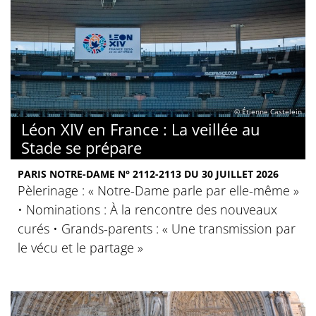
© Étienne Castelein
Léon XIV en France : La veillée au
Stade se prépare
PARIS NOTRE-DAME N° 2112-2113 DU 30 JUILLET 2026
Pèlerinage : « Notre-Dame parle par elle-même »
• Nominations : À la rencontre des nouveaux
curés • Grands-parents : « Une transmission par
le vécu et le partage »