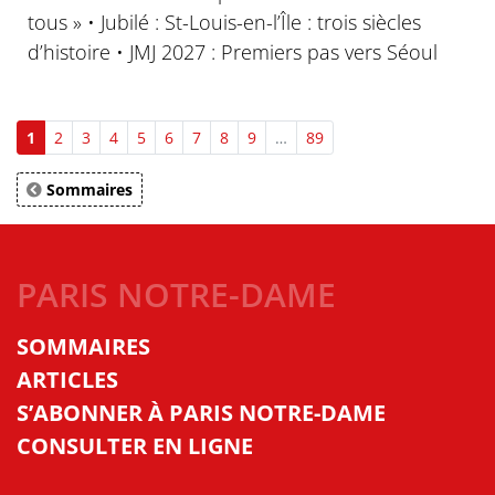
tous » • Jubilé : St-Louis-en-l’Île : trois siècles
d’histoire • JMJ 2027 : Premiers pas vers Séoul
1
2
3
4
5
6
7
8
9
…
89
Sommaires
PARIS NOTRE-DAME
SOMMAIRES
ARTICLES
S’ABONNER À PARIS NOTRE-DAME
CONSULTER EN LIGNE