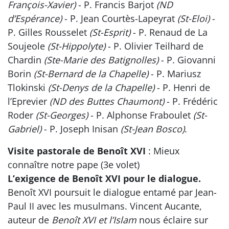
François-Xavier)
- P. Francis Barjot
(ND
d’Espérance)
- P. Jean Courtès-Lapeyrat
(St-Eloi)
-
P. Gilles Rousselet
(St-Esprit)
- P. Renaud de La
Soujeole
(St-Hippolyte)
- P. Olivier Teilhard de
Chardin
(Ste-Marie des Batignolles)
- P. Giovanni
Borin
(St-Bernard de la Chapelle)
- P. Mariusz
Tlokinski
(St-Denys de la Chapelle)
- P. Henri de
l’Eprevier
(ND des Buttes Chaumont)
- P. Frédéric
Roder
(St-Georges)
- P. Alphonse Fraboulet
(St-
Gabriel)
- P. Joseph Inisan
(St-Jean Bosco)
.
Visite pastorale de Benoît XVI
: Mieux
connaître notre pape (3e volet)
L’exigence de Benoît XVI pour le dialogue.
Benoît XVI poursuit le dialogue entamé par Jean-
Paul II avec les musulmans. Vincent Aucante,
auteur de
Benoît XVI et l’Islam
nous éclaire sur