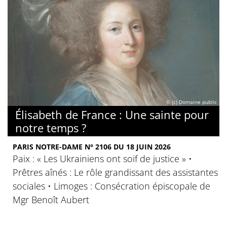
© (c) Domaine public
Élisabeth de France : Une sainte pour
notre temps ?
PARIS NOTRE-DAME N° 2106 DU 18 JUIN 2026
Paix : « Les Ukrainiens ont soif de justice » •
Prêtres aînés : Le rôle grandissant des assistantes
sociales • Limoges : Consécration épiscopale de
Mgr Benoît Aubert