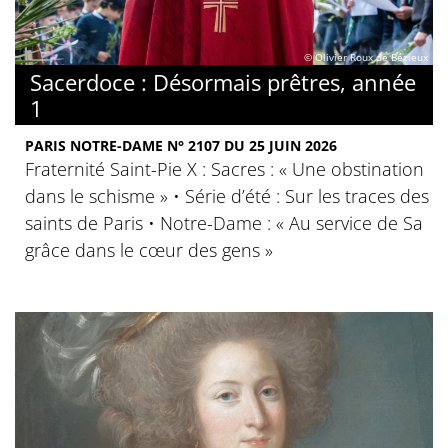
© Olivier Roux de Bézieux
Sacerdoce : Désormais prêtres, année
1
PARIS NOTRE-DAME N° 2107 DU 25 JUIN 2026
Fraternité Saint-Pie X : Sacres : « Une obstination
dans le schisme » • Série d’été : Sur les traces des
saints de Paris • Notre-Dame : « Au service de Sa
grâce dans le cœur des gens »