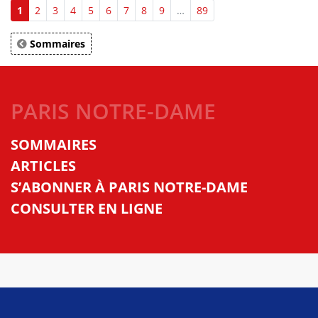
1
2
3
4
5
6
7
8
9
…
89
Sommaires
PARIS NOTRE-DAME
SOMMAIRES
ARTICLES
S’ABONNER À PARIS NOTRE-DAME
CONSULTER EN LIGNE