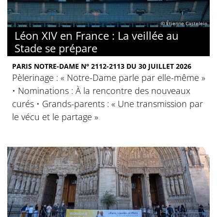
© Étienne Castelein
Léon XIV en France : La veillée au
Stade se prépare
PARIS NOTRE-DAME N° 2112-2113 DU 30 JUILLET 2026
Pèlerinage : « Notre-Dame parle par elle-même »
• Nominations : À la rencontre des nouveaux
curés • Grands-parents : « Une transmission par
le vécu et le partage »