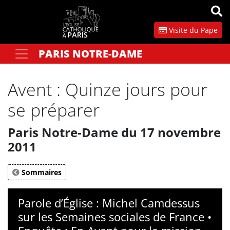
Panneau de gestion des cookies
Visite du Pape
PARIS NOTRE-DAME
Votre recherche
OK
Avent : Quinze jours pour
se préparer
Paris Notre-Dame du 17 novembre
2011
Sommaires
Parole d’Église : Michel Camdessus
sur les Semaines sociales de France •