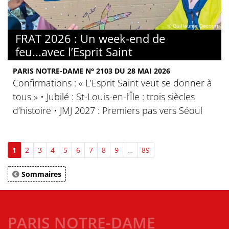
© Guillaume Decourt
FRAT 2026 : Un week-end de
feu...avec l’Esprit Saint
PARIS NOTRE-DAME N° 2103 DU 28 MAI 2026
Confirmations : « L’Esprit Saint veut se donner à
tous » • Jubilé : St-Louis-en-l’Île : trois siècles
d’histoire • JMJ 2027 : Premiers pas vers Séoul
1
2
3
4
5
6
7
8
9
…
89
Sommaires
PARIS NOTRE-DAME