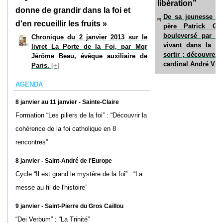
libération”
donne de grandir dans la foi et
De sa jeunesse à 
d'en recueillir les fruits »
père Patrick Gi
bouleversé par le
Chronique du 2 janvier 2013 sur le
vivant dans la ru
livret La Porte de la Foi, par Mgr
sortir ; découvrez 
Jérôme Beau, évêque auxiliaire de
cardinal André Vin
Paris.
[+]
AGENDA
8 janvier au 11 janvier - Sainte-Claire
Formation “Les piliers de la foi” : “Découvrir la
cohérence de la foi catholique en 8
rencontres”
8 janvier - Saint-André de l'Europe
Cycle “Il est grand le mystère de la foi” : “La
messe au fil de l'histoire”
9 janvier - Saint-Pierre du Gros Caillou
“Dei Verbum” : “La Trinité”