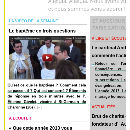
Alléluia. Alléluia. Nous avons vu s
et nous sommes venus adorer le S
ET AUSSI SUR
LA VIDÉO DE LA SEMAINE
PARIS.CATHOLI
Le baptême en trois questions
À LIRE ET ÉCOUTER
Le cardinal André
commente l'actual
Retour sur l'an
financière et 
conséquences. Le
superstitions. Le 
Qu'est ce que le baptême ? Comment cela
évangélisation. 
se passe-t-il ? Qui est concerné ? Éléments
L'année 2013. Les 
de réponse en trois minutes avec le P.
mariage homosexuel
Étienne Givelet, vicaire à St-Germain de
ACTUALITÉS
Charonne (20e).
[+]
Brut de charité - 
À ÉCOUTER
fondateur d'“Aux 
« Que cette année 2013 vous