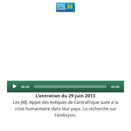
Audio
Current
Total
00:00
00:00
Player
time
duration
L’entretien du 29 juin 2013
Les JMJ. Appel des évêques de Centrafrique suite à la
crise humanitaire dans leur pays. La recherche sur
l’embryon.