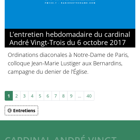
L’entretien hebdomadaire du cardinal
André Vingt-Trois du 6 octobre 2017
Ordinations diaconales à Notre-Dame de Paris,
colloque Jean-Marie Lustiger aux Bernardins,
campagne du denier de l'Église.
1
2
3
4
5
6
7
8
9
…
40
Entretiens