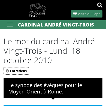
Panneau de gestion des cookies
Visite du Pape
CARDINAL ANDRÉ VINGT-TROIS
Votre recherche
OK
Le mot du cardinal André
Vingt-Trois - Lundi 18
octobre 2010
Entretiens
Le synode des évêques pour le
Moyen-Orient à Rome.