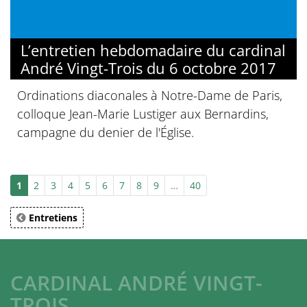
L’entretien hebdomadaire du cardinal
André Vingt-Trois du 6 octobre 2017
Ordinations diaconales à Notre-Dame de Paris,
colloque Jean-Marie Lustiger aux Bernardins,
campagne du denier de l'Église.
1
2
3
4
5
6
7
8
9
…
40
Entretiens
CARDINAL ANDRÉ VINGT-
TROIS