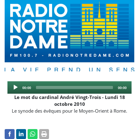
Audio
Current
Total
00:00
00:00
Player
time
duration
Le mot du cardinal André Vingt-Trois - Lundi 18
octobre 2010
Le synode des évêques pour le Moyen-Orient à Rome.