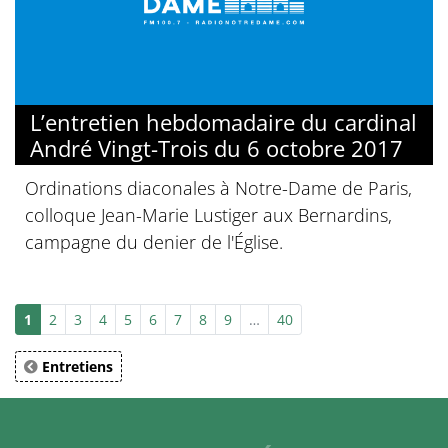
L’entretien hebdomadaire du cardinal
André Vingt-Trois du 6 octobre 2017
Ordinations diaconales à Notre-Dame de Paris,
colloque Jean-Marie Lustiger aux Bernardins,
campagne du denier de l'Église.
1
2
3
4
5
6
7
8
9
…
40
Entretiens