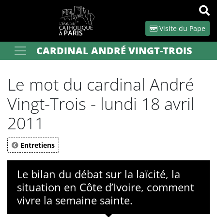
Panneau de gestion des cookies
Visite du Pape
CARDINAL ANDRÉ VINGT-TROIS
Votre recherche
OK
Le mot du cardinal André
Vingt-Trois - lundi 18 avril
2011
Entretiens
Le bilan du débat sur la laïcité, la
situation en Côte d’Ivoire, comment
vivre la semaine sainte.