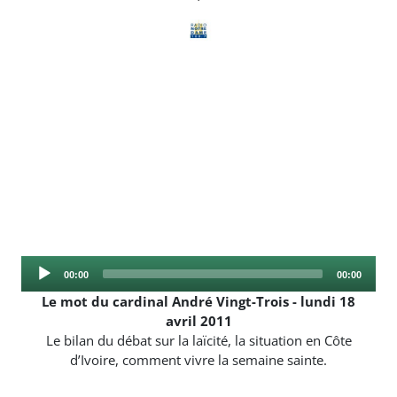
Audio
Current
Total
00:00
00:00
Player
time
duration
Le mot du cardinal André Vingt-Trois - lundi 18
avril 2011
Le bilan du débat sur la laïcité, la situation en Côte
d’Ivoire, comment vivre la semaine sainte.