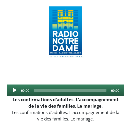
Audio
Current
Total
00:00
00:00
Player
time
duration
Les confirmations d’adultes. L’accompagnement
de la vie des familles. Le mariage.
Les confirmations d’adultes. L’accompagnement de la
vie des familles. Le mariage.