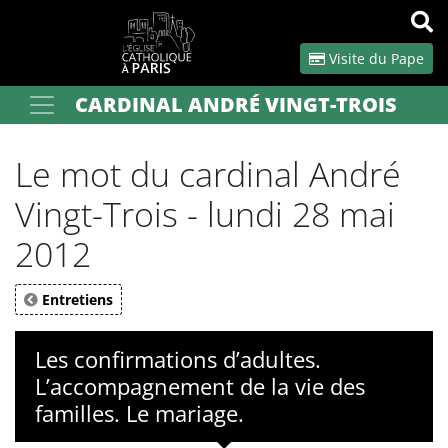
Panneau de gestion des cookies
Visite du Pape
CARDINAL ANDRÉ VINGT-TROIS
Votre recherche
OK
Le mot du cardinal André
Vingt-Trois - lundi 28 mai
2012
Entretiens
Les confirmations d’adultes.
L’accompagnement de la vie des
familles. Le mariage.