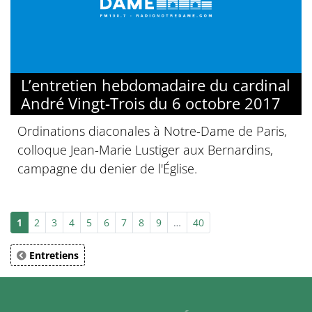
L’entretien hebdomadaire du cardinal
André Vingt-Trois du 6 octobre 2017
Ordinations diaconales à Notre-Dame de Paris,
colloque Jean-Marie Lustiger aux Bernardins,
campagne du denier de l'Église.
1
2
3
4
5
6
7
8
9
…
40
Entretiens