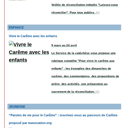
Veillée de réconciliation intitulée "Laissez-vous
réconcilier". Pour tous publics.
[+]
ENFANCE
Vivre le Carême avec les enfants
9 mars au 24 avril
Le Service de la catéchèse vous propose une
rubrique complète "Pour vivre le carême aux
enfants" : les évangiles des dimanches de
carême, des commentaires, des propositions de
prière, des activités, une préparation au
sacrement de la réconciliation.
[+]
JEUNESSE
“Paroles de vie pour le Carême” : inscrivez-vous au parcours de Carême
proposé par mavocation.org