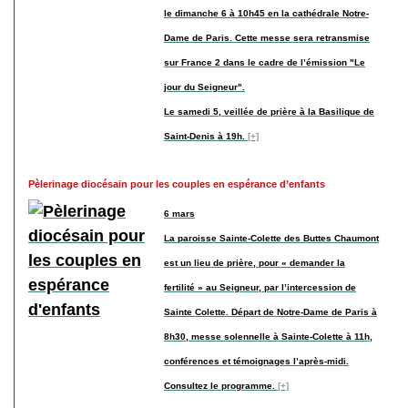
le dimanche 6 à 10h45 en la cathédrale Notre-
Dame de Paris. Cette messe sera retransmise
sur France 2 dans le cadre de l’émission "Le
jour du Seigneur".
Le samedi 5, veillée de prière à la Basilique de
Saint-Denis à 19h.
[+]
Pèlerinage diocésain pour les couples en espérance d’enfants
6 mars
La paroisse Sainte-Colette des Buttes Chaumont
est un lieu de prière, pour « demander la
fertilité » au Seigneur, par l’intercession de
Sainte Colette. Départ de Notre-Dame de Paris à
8h30, messe solennelle à Sainte-Colette à 11h,
conférences et témoignages l’après-midi.
Consultez le programme.
[+]