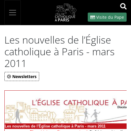
Panneau de gestion des cookies
Votre recherche
OK
Visite du Pape
Les nouvelles de l’Église
catholique à Paris - mars
2011
Newsletters
Les nouvelles de l'Église catholique à Paris - mars 2011