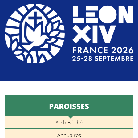
PAROISSES
Archevêché
Annuaires