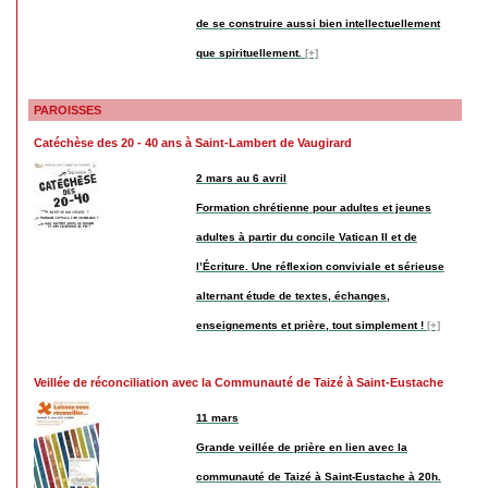
de se construire aussi bien intellectuellement
que spirituellement.
[+]
PAROISSES
Catéchèse des 20 - 40 ans à Saint-Lambert de Vaugirard
2 mars au 6 avril
Formation chrétienne pour adultes et jeunes
adultes à partir du concile Vatican II et de
l’Écriture. Une réflexion conviviale et sérieuse
alternant étude de textes, échanges,
enseignements et prière, tout simplement !
[+]
Veillée de réconciliation avec la Communauté de Taizé à Saint-Eustache
11 mars
Grande veillée de prière en lien avec la
communauté de Taizé à Saint-Eustache à 20h.