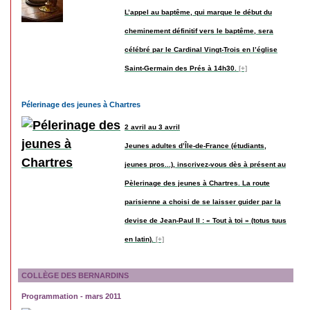
L’appel au baptême, qui marque le début du
cheminement définitif vers le baptême, sera
célébré par le Cardinal Vingt-Trois en l’église
Saint-Germain des Prés à 14h30.
[+]
Pélerinage des jeunes à Chartres
2 avril au 3 avril
Jeunes adultes d’Île-de-France (étudiants,
jeunes pros...), inscrivez-vous dès à présent au
Pèlerinage des jeunes à Chartres. La route
parisienne a choisi de se laisser guider par la
devise de Jean-Paul II : « Tout à toi » (totus tuus
en latin).
[+]
COLLÈGE DES BERNARDINS
Programmation - mars 2011