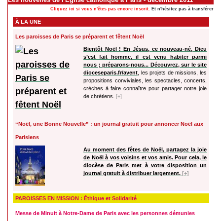
Cliquez ici si vous n'êtes pas encore inscrit.
Et n'hésitez pas à transférer cet
À LA UNE
Les paroisses de Paris se préparent et fêtent Noël
Bientôt Noël ! En Jésus, ce nouveau-né, Dieu
s’est fait homme, il est venu habiter parmi
nous ; préparons-nous... Découvrez, sur le site
dioceseparis.fr/avent
, les projets de missions, les
propositions conviviales, les spectacles, concerts,
crèches à faire connaître pour partager notre joie
de chrétiens.
[+]
“Noël, une Bonne Nouvelle” : un journal gratuit pour annoncer Noël aux
Parisiens
Au moment des fêtes de Noël, partagez la joie
de Noël à vos voisins et vos amis. Pour cela, le
diocèse de Paris met à votre disposition un
journal gratuit à distribuer largement.
[+]
PAROISSES EN MISSION : Éthique et Solidarité
Messe de Minuit à Notre-Dame de Paris avec les personnes démunies