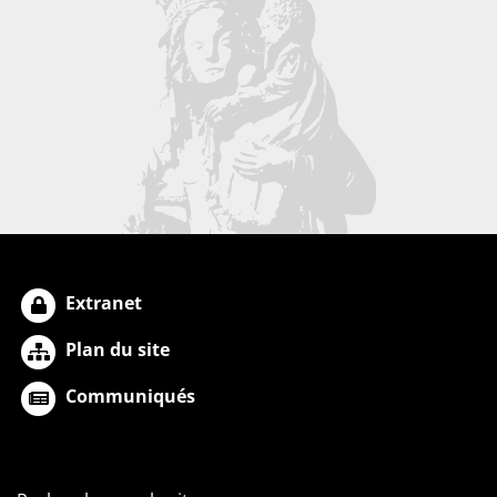
Extranet
Plan du site
Communiqués