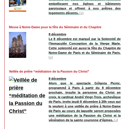
embellissent nos églises et bâtiments
paroissiaux et offrent à nos prêtres des
logements décents.
[+]
Messe à Notre-Dame pour la fête du Séminaire et du Chapitre
8 décembre
Le 8 décembre est marqué par la Solennité de
l’Immaculée Conception de la Vierge Marie.
Cette solennité est aussi la fête du Chapitre de
Notre-Dame de Paris et du Séminaire de Paris.
[+]
Veillée de prière “méditation de la Passion du Christ”
8 décembre
Alors que le spectacle Gólgota Picnic,
programmé à Paris à partir du 8 décembre
prochain, insulte la personne du Christ en
croix, le cardinal André Vingt-Trois, archevêque
de Paris, invite jeudi 8 décembre à 20h ceux qui
le veulent à une veillée de prière à Notre-Dame
de Paris au cours de laquelle seront proposées
une méditation de la Passion du Christ et la
vénération de la sainte couronne d’épines.
[+]