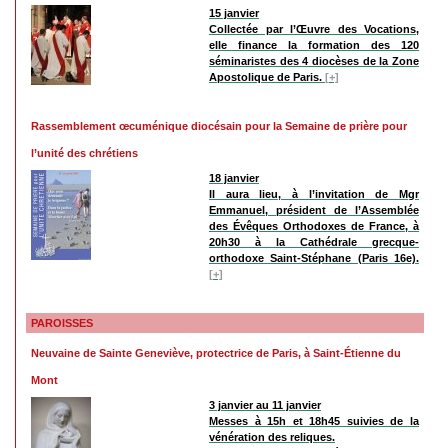
15 janvier
Collectée par l’Œuvre des Vocations,
elle finance la formation des 120
séminaristes des 4 diocèses de la Zone
Apostolique de Paris.
[+]
Rassemblement œcuménique diocésain pour la Semaine de prière pour
l’unité des chrétiens
18 janvier
Il aura lieu, à l’invitation de Mgr
Emmanuel, président de l’Assemblée
des Évêques Orthodoxes de France, à
20h30 à la Cathédrale grecque-
orthodoxe Saint-Stéphane (Paris 16e).
[+]
PAROISSES
Neuvaine de Sainte Geneviève, protectrice de Paris, à Saint-Étienne du
Mont
3 janvier au 11 janvier
Messes à 15h et 18h45 suivies de la
vénération des reliques.