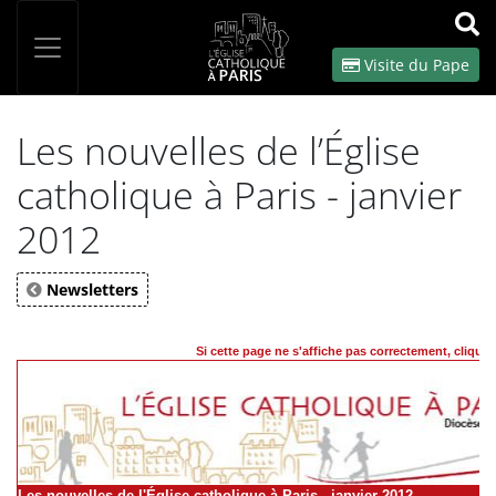
Panneau de gestion des cookies
Votre recherche
OK
Visite du Pape
Les nouvelles de l’Église
catholique à Paris - janvier
2012
Newsletters
Si cette page ne s'affiche pas correctement, cliquez 
Les nouvelles de l'Église catholique à Paris - janvier 2012