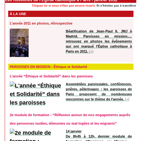
Cliquez ici si vous n'êtes pas encore inscrit.
Et n'hésitez pas à transférer cet
À LA UNE
L’année 2011 en photos, rétrospective
Béatification de Jean-Paul II, JMJ à
Madrid, Paroisses en mission,…
retrouvez en photos les événements
qui ont marqué l’Église catholique à
Paris en 2011.
[+]
PAROISSES EN MISSION : Éthique et Solidarité
L’année “Éthique et Solidarité” dans les paroisses
Assemblées paroissiales, conférences,
prières, pèlerinages : les paroisses de
Paris proposent de nombreuses
rencontres sur le thème de l’année.
[+]
2e module de formation : “Réflexion autour de nos engagements auprès
des personnes isolées, démunies ou mal logées et les migrants”
14 janvier
De 8h45 à 12h, dernier module de