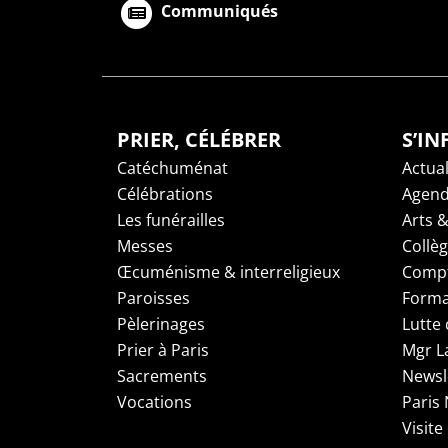
Communiqués
PRIER, CÉLÉBRER
S’I
Catéchuménat
Actual
Célébrations
Agen
Les funérailles
Arts &
Messes
Collè
Œcuménisme & interreligieux
Compt
Paroisses
Forma
Pèlerinages
Lutte 
Prier à Paris
Mgr L
Sacrements
Newsl
Vocations
Paris
Visite