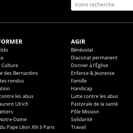
NFORMER
AGIR
ités
Bénévolat
da
Diaconat permanent
 Culture
Donner à l’Église
ge des Bernardins
Enfance & Jeunesse
es-rendus
Famille
tion
Handicap
contre les abus
Lutte contre les abus
aurent Ulrich
Pastorale de la santé
etters
Pôle Mission
 Notre-Dame
Solidarité
 du Pape Léon XIV à Paris
Travail