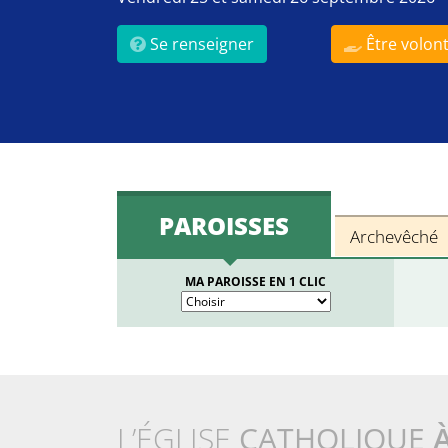
Se renseigner
Être volont
PAROISSES
Archevêché
MA PAROISSE EN 1 CLIC
L’ÉGLISE
CATHOLIQUE