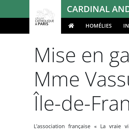
Panneau de gestion des cookies
CARDINAL AND
HOMÉLIES
I
Votre recherche
Mise en ga
Mme Vassu
Île-de-Fra
L’association française « La vraie 