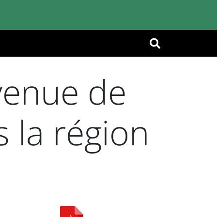
OK
 venue de
 la région