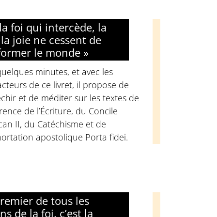
la foi qui intercède, la
 la joie ne cessent de
former le monde »
uelques minutes, et avec les
cteurs de ce livret, il propose de
échir et de méditer sur les textes de
rence de l’Écriture, du Concile
can II, du Catéchisme et de
hortation apostolique Porta fidei.
premier de tous les
s de la foi, c’est la