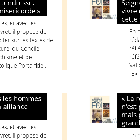
 tendresse,
Seign
misericorde »
vivre 
cette 
s, et avec les
En q
vret, il propose de
réda
iter sur les textes de
réfl
ture, du Concile
réfé
échisme et de
Vati
olique Porta fidei.
l’Ex
us les hommes
« La 
 alliance
n’est
mais 
grand
s, et avec les
En q
vret, il propose de