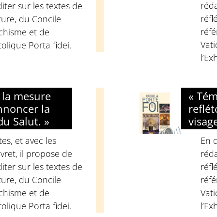
réda
iter sur les textes de
réfl
ture, du Concile
réfé
échisme et de
Vati
olique Porta fidei.
l’Ex
à la mesure
« Tém
nnoncer la
reflé
u Salut. »
visag
s, et avec les
En q
vret, il propose de
réda
iter sur les textes de
réfl
ture, du Concile
réfé
échisme et de
Vati
olique Porta fidei.
l’Ex