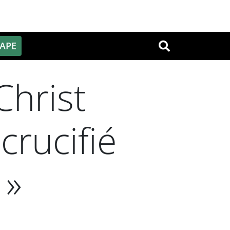
PAPE
OK
hrist
 crucifié
 »