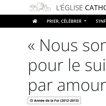
Panneau de gestion des cookies
L’ÉGLISE
CATH
PRIER, CÉLÉBRER
S’I
Votre recherche
« Nous so
pour le sui
par amour 
Année de la Foi (2012-2013)