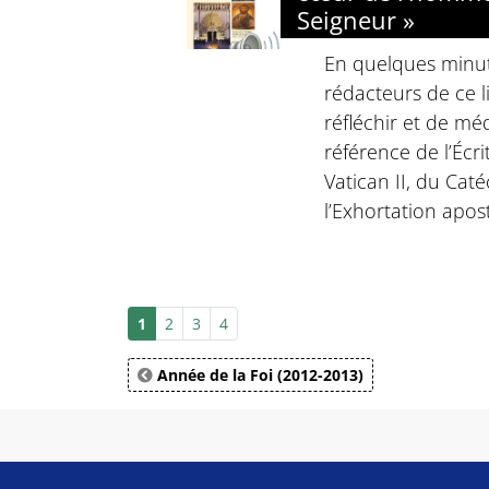
Seigneur »
En quelques minute
rédacteurs de ce li
réfléchir et de méd
référence de l’Écri
Vatican II, du Cat
l’Exhortation apost
1
2
3
4
Année de la Foi (2012-2013)