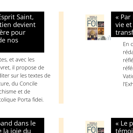
Esprit Saint,
« Par 
tien devient
vie et
ère pour
trans
 de nos
En q
réda
s, et avec les
réfl
vret, il propose de
réfé
iter sur les textes de
Vati
ture, du Concile
l’Ex
échisme et de
olique Porta fidei.
épand dans le
« Le 
la joie du
témoin