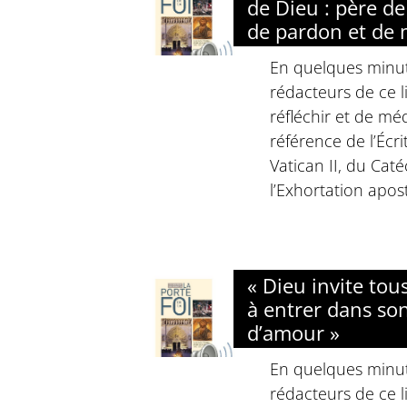
de Dieu : père de
de pardon et de 
En quelques minute
rédacteurs de ce li
réfléchir et de méd
référence de l’Écri
Vatican II, du Cat
l’Exhortation apost
« Dieu invite to
à entrer dans son
d’amour »
En quelques minute
rédacteurs de ce li