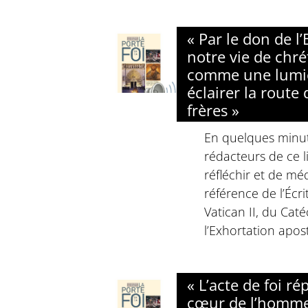
« Par le don de l’
notre vie de chré
comme une lumi
éclairer la route
frères »
En quelques minute
rédacteurs de ce li
réfléchir et de méd
référence de l’Écri
Vatican II, du Cat
l’Exhortation apost
« L’acte de foi r
cœur de l’homme 