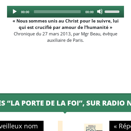
Audio
Use
Current
Total
00:00
00:00
Player
Up/Down
time
duration
« Nous sommes unis au Christ pour le suivre, lui
Arrow
qui est crucifié par amour de l’humanité »
keys
Chronique du 27 mars 2013, par Mgr Beau, évêque
to
auxiliaire de Paris.
increase
or
decrease
volume.
 “LA PORTE DE LA FOI”, SUR RADIO
rveilleux nom
« Rép