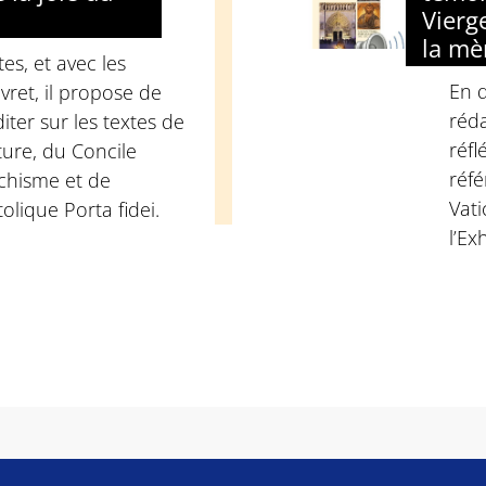
Vierg
la mè
s, et avec les
En q
vret, il propose de
réda
iter sur les textes de
réfl
ture, du Concile
réfé
échisme et de
Vati
olique Porta fidei.
l’Ex