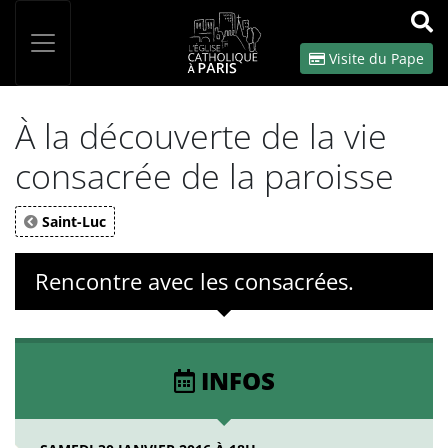
Panneau de gestion des cookies
Votre recherche
OK
Visite du Pape
À la découverte de la vie
consacrée de la paroisse
Saint-Luc
Rencontre avec les consacrées.
INFOS