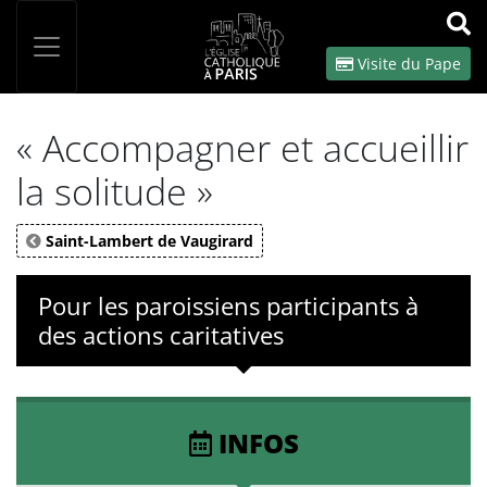
Panneau de gestion des cookies
Votre recherche
OK
Visite du Pape
« Accompagner et accueillir
la solitude »
Saint-Lambert de Vaugirard
Pour les paroissiens participants à
des actions caritatives
INFOS