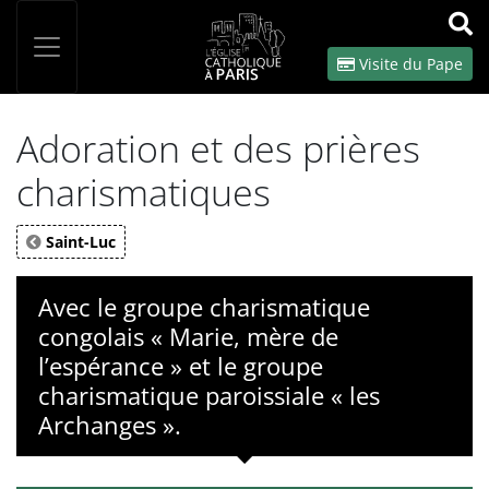
Panneau de gestion des cookies
Votre recherche
OK
Visite du Pape
Adoration et des prières
charismatiques
Saint-Luc
Avec le groupe charismatique
congolais « Marie, mère de
l’espérance » et le groupe
charismatique paroissiale « les
Archanges ».