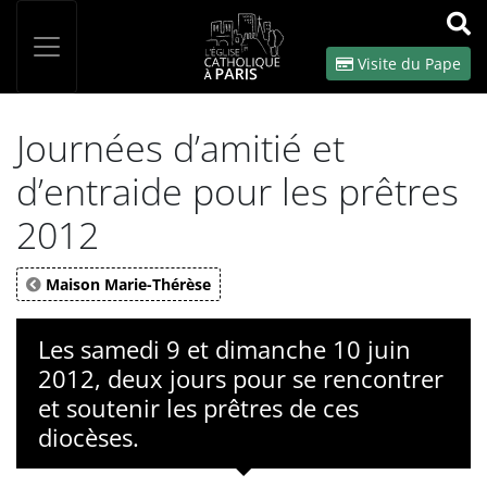
Panneau de gestion des cookies
Votre recherche
OK
Visite du Pape
Journées d’amitié et
d’entraide pour les prêtres
2012
Maison Marie-Thérèse
Les samedi 9 et dimanche 10 juin
2012, deux jours pour se rencontrer
et soutenir les prêtres de ces
diocèses.