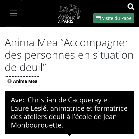
Panneau de gestion des cookies
Votre recherche
OK
Visite du Pape
Anima Mea “Accompagner
des personnes en situation
de deuil”
Anima Mea
Avec Christian de Cacqueray et
Laure Leslé, animatrice et formatrice
des ateliers deuil à l’école de Jean
Monbourquette.