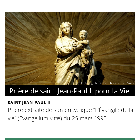
© Trung Hieu Do / Diocèse de Paris
Prière de saint Jean-Paul II pour la Vie
SAINT JEAN-PAUL II
Prière extraite de son encyclique “L'Évangile de la
vie” (Evangelium vitæ) du 25 mars 1995.