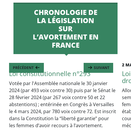
CHRONOLOGIE DE
LA LÉGISLATION
SUR
L’AVORTEMENT EN
FRANCE
4 MARS 2024
2 M
PRÉCÉDENT
SUIVANT
Loi constitutionnelle n°293
Loi
dro
Votée par l'Assemblée nationale le 30 janvier
2024 (par 493 voix contre 30) puis par le Sénat le
Allo
28 février 2024 (par 267 voix contre 50 et 22
sem
abstentions) ; entérinée en Congrès à Versailles
fem
le 4 mars 2024, par 780 voix contre 72. Est inscrit
éta
dans la Constitution la “liberté garantie” pour
cour
les femmes d’avoir recours à l’avortement.
méd