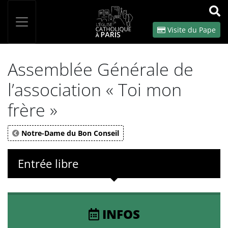
Panneau de gestion des cookies
Votre recherche
OK
Visite du Pape
Assemblée Générale de
l’association « Toi mon
frère »
Notre-Dame du Bon Conseil
Entrée libre
INFOS