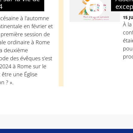
4
excep
océsaine à l'automne
15 J
À l
tinentale en février et
con
a première session de
étai
ale ordinaire à Rome
pour
la deuxième
pro
de des évêques s'est
2024 à Rome sur le
être une Église
n ? ».