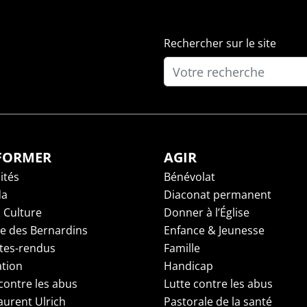
Rechercher sur le site
NFORMER
AGIR
ités
Bénévolat
da
Diaconat permanent
 Culture
Donner à l’Église
ge des Bernardins
Enfance & Jeunesse
es-rendus
Famille
tion
Handicap
contre les abus
Lutte contre les abus
aurent Ulrich
Pastorale de la santé