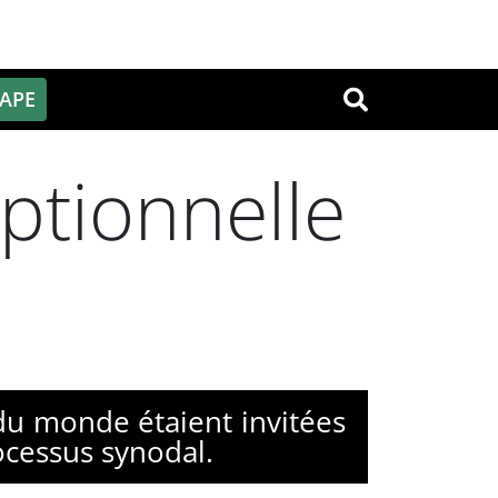
PAPE
OK
ptionnelle
du monde étaient invitées
ocessus synodal.