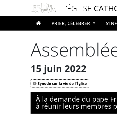
Panneau de gestion des cookies
L’ÉGLISE
CATH
PRIER, CÉLÉBRER
S’I
Votre recherche
Assemblée 
15 juin 2022
Synode sur la vie de l’Église
À la demande du pape Fra
à réunir leurs membres po