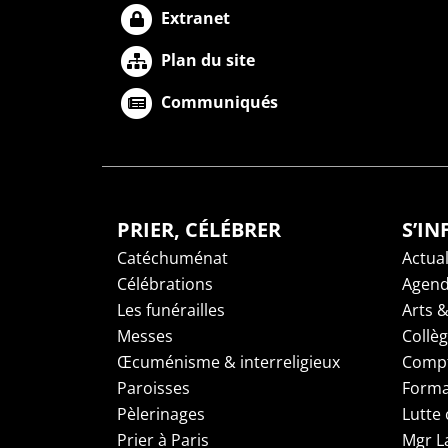
Extranet
Plan du site
Communiqués
PRIER, CÉLÉBRER
S’I
Catéchuménat
Actual
Célébrations
Agen
Les funérailles
Arts &
Messes
Collè
Œcuménisme & interreligieux
Compt
Paroisses
Forma
Pèlerinages
Lutte 
Prier à Paris
Mgr L