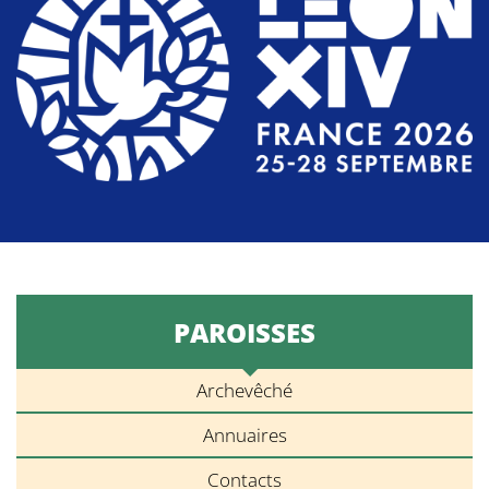
PAROISSES
Archevêché
Annuaires
Contacts