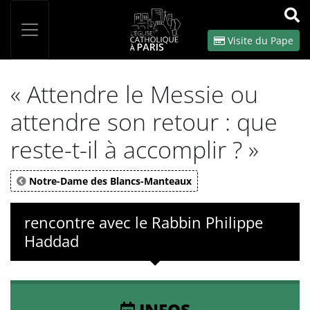
Panneau de gestion des cookies
Votre recherche
OK
Visite du Pape
« Attendre le Messie ou
attendre son retour : que
reste-t-il à accomplir ? »
Notre-Dame des Blancs-Manteaux
rencontre avec le Rabbin Philippe
Haddad
INFOS