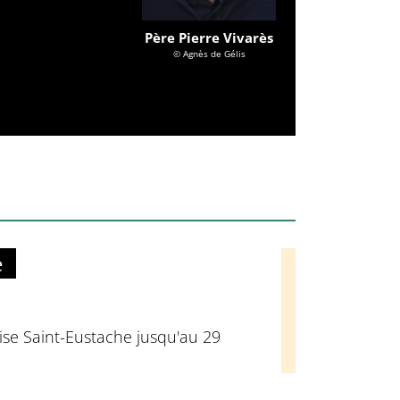
Père Pierre Vivarès
© Agnès de Gélis
e
glise Saint-Eustache jusqu'au 29