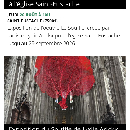
à l’église Saint-Eustache
JEUDI
20 AOÛT
À 10H
SAINT-EUSTACHE (75001)
Exposition de l'oeuvre Le Souffle, créée par
l'artiste Lydie Arickx pour l'église Saint-Eustache
jusqu'au 29 septembre 2026
Exposition du Souffle de Lydie Arickx