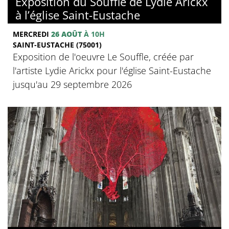
Exposition du Souffle de Lydie Arickx
à l’église Saint-Eustache
MERCREDI
26 AOÛT
À 10H
SAINT-EUSTACHE (75001)
Exposition de l'oeuvre Le Souffle, créée par
l'artiste Lydie Arickx pour l'église Saint-Eustache
jusqu'au 29 septembre 2026