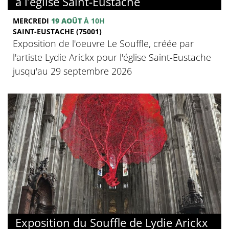
à l’église Saint-Eustache
MERCREDI
19 AOÛT
À 10H
SAINT-EUSTACHE (75001)
Exposition de l'oeuvre Le Souffle, créée par
l'artiste Lydie Arickx pour l'église Saint-Eustache
jusqu'au 29 septembre 2026
Exposition du Souffle de Lydie Arickx