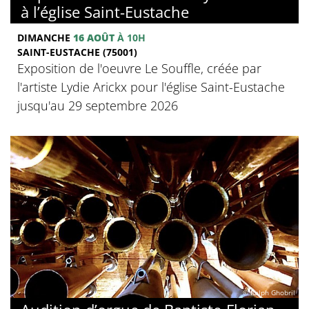
à l’église Saint-Eustache
DIMANCHE
16 AOÛT
À 10H
SAINT-EUSTACHE (75001)
Exposition de l'oeuvre Le Souffle, créée par
l'artiste Lydie Arickx pour l'église Saint-Eustache
jusqu'au 29 septembre 2026
© Ralph Ghobril