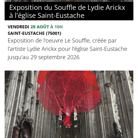
Exposition du Souffle de Lydie Arickx
à l’église Saint-Eustache
VENDREDI
28 AOÛT
À 10H
SAINT-EUSTACHE (75001)
Exposition de l'oeuvre Le Souffle, créée par
l'artiste Lydie Arickx pour l'église Saint-Eustache
jusqu'au 29 septembre 2026