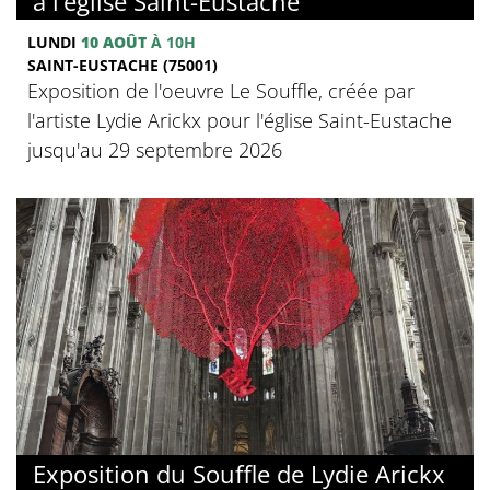
à l’église Saint-Eustache
LUNDI
10 AOÛT
À 10H
SAINT-EUSTACHE (75001)
Exposition de l'oeuvre Le Souffle, créée par
l'artiste Lydie Arickx pour l'église Saint-Eustache
jusqu'au 29 septembre 2026
Exposition du Souffle de Lydie Arickx