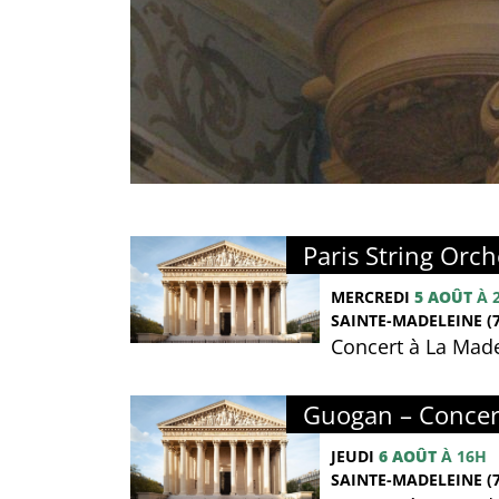
Paris String Orch
MERCREDI
5 AOÛT
À 
SAINTE-MADELEINE (7
Concert à La Made
Guogan – Concer
JEUDI
6 AOÛT
À 16H
SAINTE-MADELEINE (7