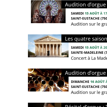
Audition d’orgue
SAMEDI
15 AOÛT
À 1
SAINT-EUSTACHE (750
Audition sur le g
Les quatre saison
SAMEDI
15 AOÛT
À 2
SAINTE-MADELEINE (7
Concert à La Made
Audition d’orgue
DIMANCHE
16 AOÛT
À
SAINT-EUSTACHE (750
Audition sur le g
Récital d’orgue : 