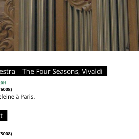
estra – The Four Seasons, Vivaldi
20H
5008)
leine à Paris.
t
5008)