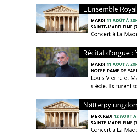
L’Ensemble Royal 
MARDI
11 AOÛT
À 20
SAINTE-MADELEINE (7
Concert à La Made
Récital d’orgue :
MARDI
11 AOÛT
À 20
NOTRE-DAME DE PARIS
Louis Vierne et M
siècle. Ils furent
Nøtterøy ungdom
MERCREDI
12 AOÛT
À
SAINTE-MADELEINE (7
Concert à La Made