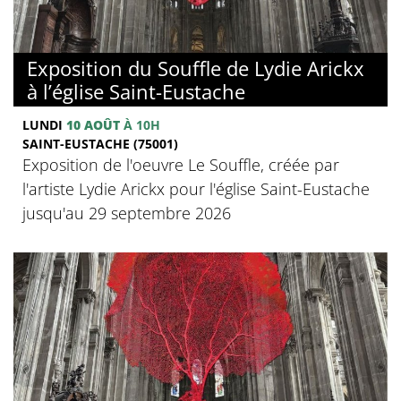
Exposition du Souffle de Lydie Arickx
à l’église Saint-Eustache
LUNDI
10 AOÛT
À 10H
SAINT-EUSTACHE (75001)
Exposition de l'oeuvre Le Souffle, créée par
l'artiste Lydie Arickx pour l'église Saint-Eustache
jusqu'au 29 septembre 2026