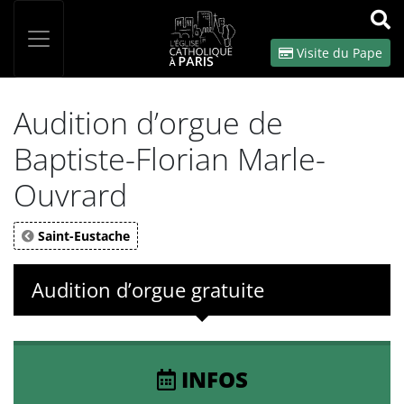
Panneau de gestion des cookies
Votre recherche
OK
Visite du Pape
Audition d’orgue de
Baptiste-Florian Marle-
Ouvrard
Saint-Eustache
Audition d’orgue gratuite
INFOS