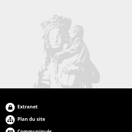
Extranet
Plan du site
Communiqués