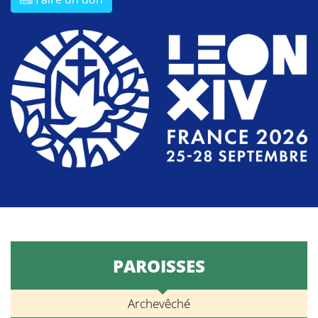
PAROISSES
Archevêché