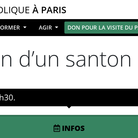
OLIQUE
À PARIS
NFORMER
AGIR
DON POUR LA VISITE DU 
n d’un santon
0h30.
INFOS