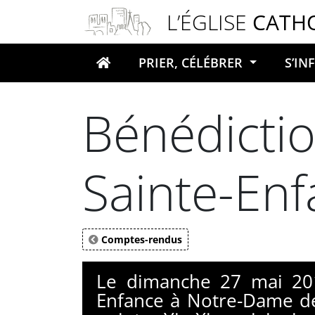
Panneau de gestion des cookies
L’ÉGLISE
CATH
PRIER, CÉLÉBRER
S’I
Votre recherche
Bénédictio
Sainte-En
Comptes-rendus
Le dimanche 27 mai 201
Enfance à Notre-Dame de