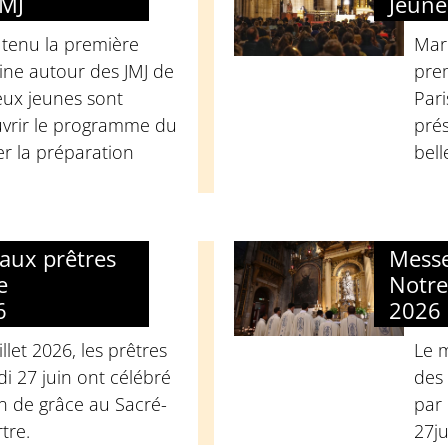
JMJ
Jeune
 tenu la première
Mard
ine autour des JMJ de
pre
ux jeunes sont
Pari
vrir le programme du
prés
er la préparation
bell
aux prêtres
Messe
e
Notre
6
2026
llet 2026, les prêtres
Le 
i 27 juin ont célébré
des 
n de grâce au Sacré-
par 
tre.
27ju