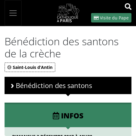
Panneau de gestion des cookies
Votre recherche
OK
Visite du Pape
Bénédiction des santons
de la crèche
Saint-Louis d’Antin
Bénédiction des santons
INFOS