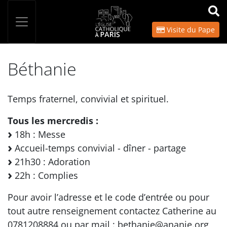
Panneau de gestion des cookies
Votre recherche
OK
Visite du Pape
Béthanie
Temps fraternel, convivial et spirituel.
Tous les mercredis :
18h : Messe
Accueil-temps convivial - dîner - partage
21h30 : Adoration
22h : Complies
Pour avoir l’adresse et le code d’entrée ou pour
tout autre renseignement contactez Catherine au
0781208884 ou par mail : bethanie@ananie.org