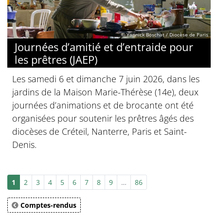
© Yannick Boschat / Diocèse de Paris
Journées d’amitié et d’entraide pour
les prêtres (JAEP)
Les samedi 6 et dimanche 7 juin 2026, dans les
jardins de la Maison Marie-Thérèse (14e), deux
journées d’animations et de brocante ont été
organisées pour soutenir les prêtres âgés des
diocèses de Créteil, Nanterre, Paris et Saint-
Denis.
1
2
3
4
5
6
7
8
9
…
86
Comptes-rendus